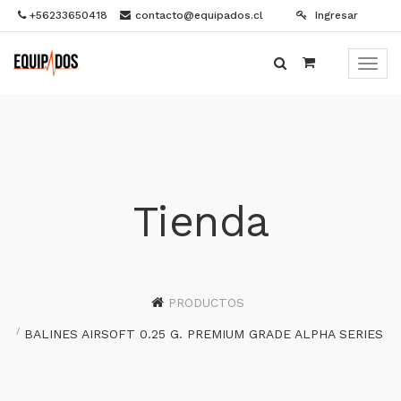
+56233650418
contacto@equipados.cl
Ingresar
Menú
de
Naveg
Tienda
PRODUCTOS
BALINES AIRSOFT 0.25 G. PREMIUM GRADE ALPHA SERIES