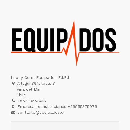
Imp. y Com. Equipados E.I.R.L
Arlegui 394, local 3
Viña del Mar
Chile
+56233650418
Empresas e instituciones +56955375976
contacto@equipados.cl