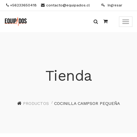
+56233650418
contacto@equipados.cl
Ingresar
Menú
de
Naveg
Tienda
PRODUCTOS
COCINILLA CAMPSOR PEQUEÑA