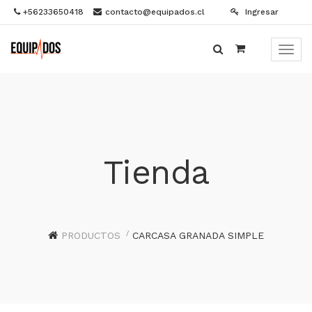
+56233650418
contacto@equipados.cl
Ingresar
Menú
de
Naveg
Tienda
PRODUCTOS
CARCASA GRANADA SIMPLE