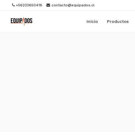
+56233650418
contacto@equipados.cl
Inicio
Productos