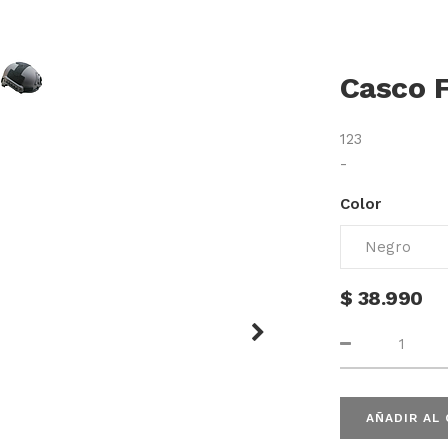
Casco F
123
-
Color
$
38.990
Next
AÑADIR AL