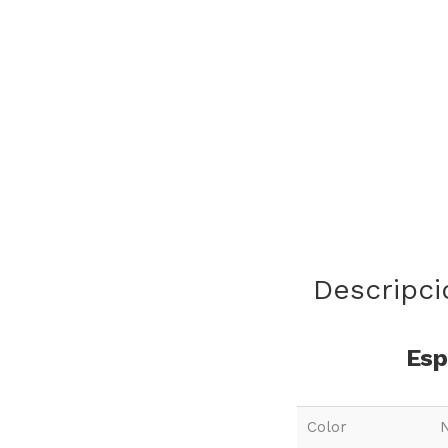
Descripci
Esp
Color
N