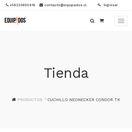
+56233650418
contacto@equipados.cl
Ingresar
Menú
de
Naveg
Tienda
PRODUCTOS
CUCHILLO NEONECKER CONDOR TK