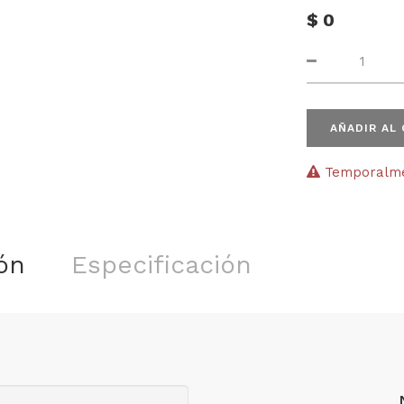
$
0
AÑADIR AL
Temporalmen
ón
Especificación