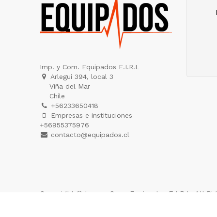
Imp. y Com. Equipados E.I.R.L
Arlegui 394, local 3
Viña del Mar
Chile
+56233650418
Empresas e instituciones
+56955375976
contacto@equipados.cl
Copyright ©
Imp. y Com. Equipados E.I.R.L
. All R