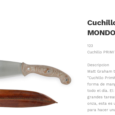
Cuchil
MONDO 
123
Cuchillo PRI
Descripcion
Matt Graham to
"Cuchillo Prim
forma de mango
todo el día. E
grandes tareas
onza, esta es 
para hacer una