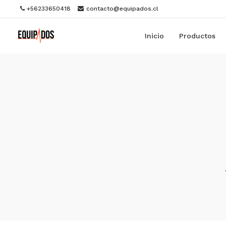
+56233650418
contacto@equipados.cl
Inicio
Productos