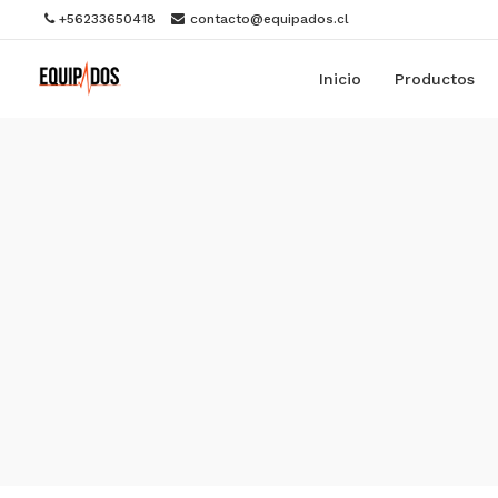
+56233650418
contacto@equipados.cl
Inicio
Productos