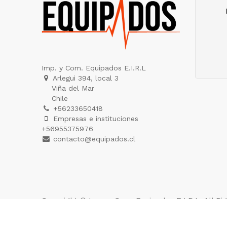
Imp. y Com. Equipados E.I.R.L
Arlegui 394, local 3
Viña del Mar
Chile
+56233650418
Empresas e instituciones
+56955375976
contacto@equipados.cl
Copyright ©
Imp. y Com. Equipados E.I.R.L
. All R