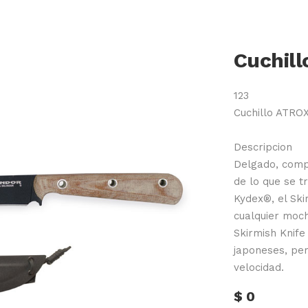
Cuchil
123
Cuchillo ATRO
Descripcion
Delgado, comp
de lo que se t
Kydex®, el Ski
cualquier moch
Skirmish Knife 
japoneses, pe
velocidad.
$
0