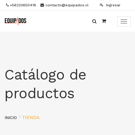
+56233650418
contacto@equipados.cl
Ingresar
Menú
de
Naveg
Catálogo de
productos
TIENDA
INICIO