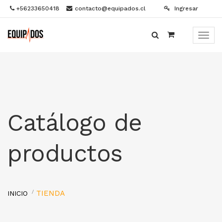
+56233650418
contacto@equipados.cl
Ingresar
Menú
de
Naveg
Catálogo de
productos
TIENDA
INICIO