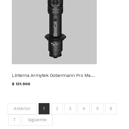
Linterna Armytek Dobermann Pro Max Luz Fría
$
131.900
Anterior
1
2
3
4
5
6
7
Siguiente