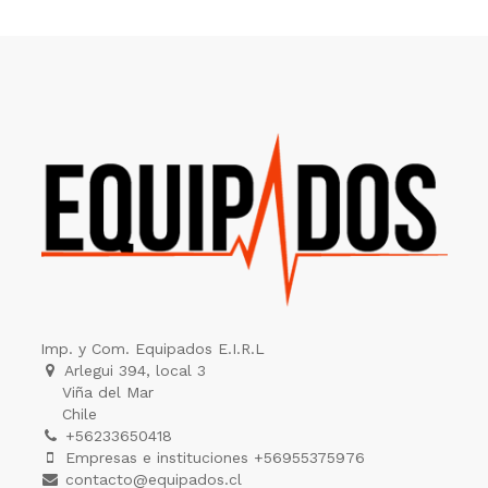
Imp. y Com. Equipados E.I.R.L
Arlegui 394, local 3
Viña del Mar
Chile
+56233650418
Empresas e instituciones +56955375976
contacto@equipados.cl