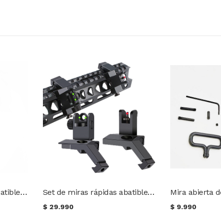
Set de miras rápidas abatibles para rifles
Set de miras rápidas abatibles en ángulo de 45° para rifles
$
29.990
$
9.990