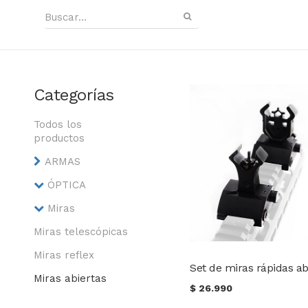
Categorías
Todos los
productos
ARMAS
ÓPTICA
Miras
Miras telescópicas
Miras reflex
Miras abiertas
$
26.990