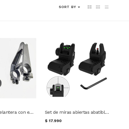
SORT BY
Mira abierta delantera con enganche (M16, M4A1, AR15)
Set de miras abiertas abatibles con fibra óptica
$
17.990