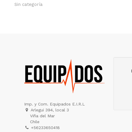
Sin categoría
Imp. y Com. Equipados E.I.R.L
Arlegui 394, local 3
Viña del Mar
Chile
+56233650418