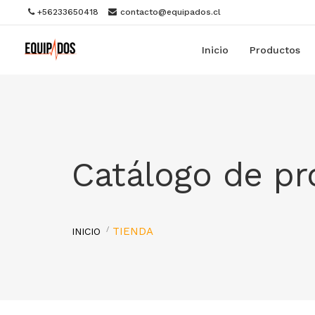
+56233650418
contacto@equipados.cl
Inicio
Productos
Catálogo de p
TIENDA
INICIO