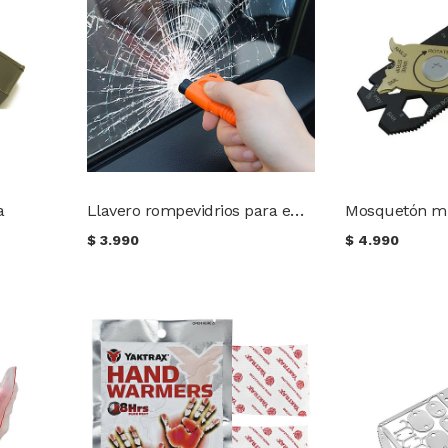
Llavero rompevidrios para emergencia vehicular
a
Mosquetón mu
$
3.990
$
4.990