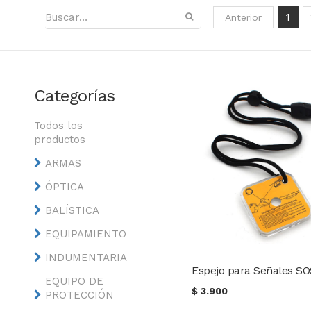
1
Anterior
Categorías
Todos los
productos
ARMAS
ÓPTICA
BALÍSTICA
EQUIPAMIENTO
INDUMENTARIA
Espejo para Señales S
EQUIPO DE
$
3.900
PROTECCIÓN