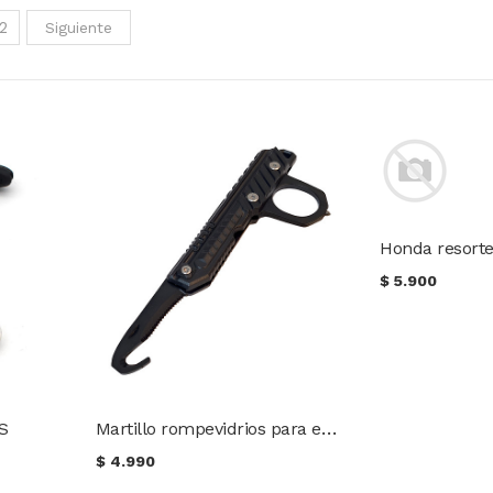
2
Siguiente
Honda resorte
$
5.900
Martillo rompevidrios para emergencia vehicular
OS
$
4.990