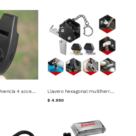
Silbato supervivencia 4 accesorios
Llavero hexagonal multiherramienta
$
4.990