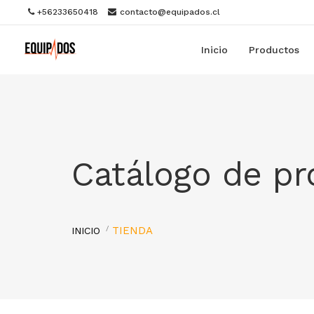
+56233650418
contacto@equipados.cl
Inicio
Productos
Catálogo de p
TIENDA
INICIO