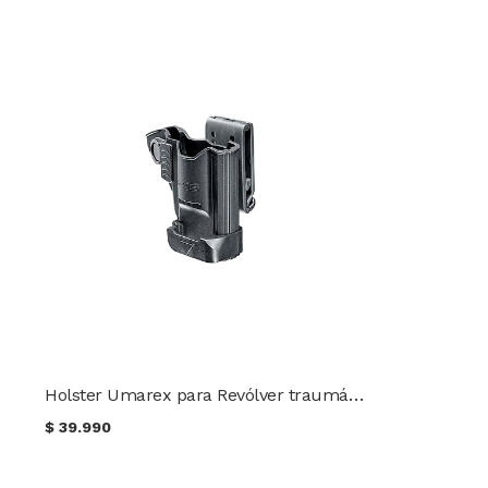
Holster Umarex para Revólver traumático HDR 50 T4E
$
39.990