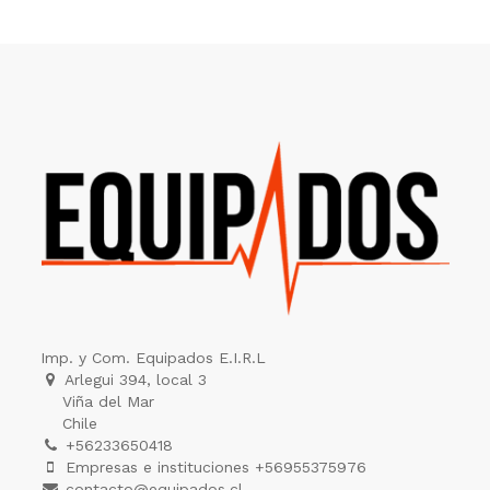
Imp. y Com. Equipados E.I.R.L
Arlegui 394, local 3
Viña del Mar
Chile
+56233650418
Empresas e instituciones +56955375976
contacto@equipados.cl