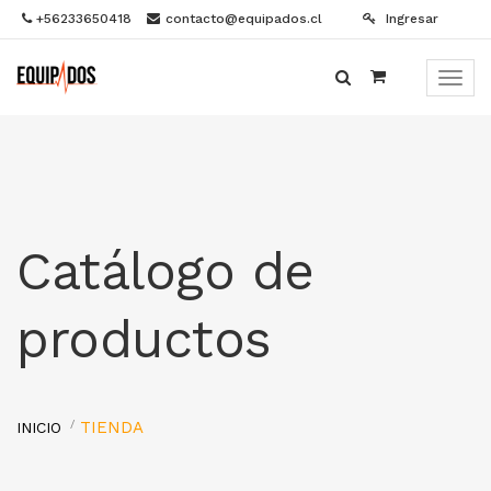
+56233650418
contacto@equipados.cl
Ingresar
Menú
de
Naveg
Catálogo de
productos
TIENDA
INICIO