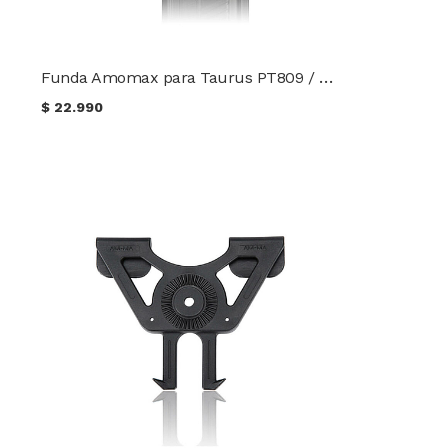
Funda Amomax para Taurus PT809 / 840 / 845 / 809e / TH9 AM-T800G2
$
22.990