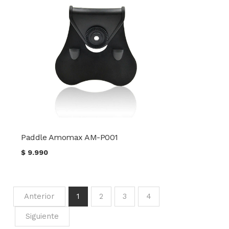
Paddle Amomax AM-P001
$
9.990
Anterior
1
2
3
4
Siguiente