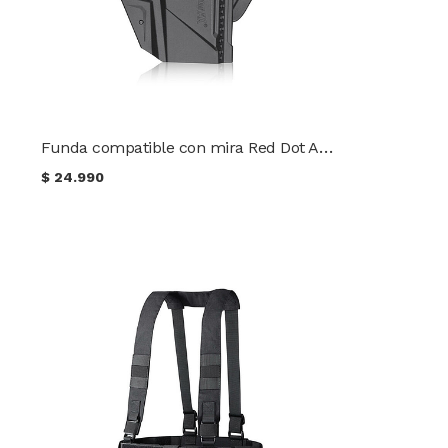
Funda compatible con mira Red Dot Amomax para Glock 17 / 19 / CZ P10C AM-RDS-GAG
$
24.990