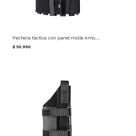
Pechera táctica con panel molle Amomax 9 pouches AM-CR001
$
55.990